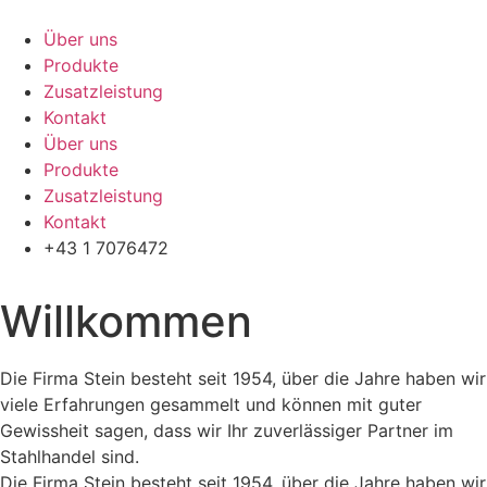
Zum
Inhalt
Über uns
springen
Produkte
Zusatzleistung
Kontakt
Über uns
Produkte
Zusatzleistung
Kontakt
+43 1 7076472
Willkommen
Die Firma Stein besteht seit 1954, über die Jahre haben wir
viele Erfahrungen gesammelt und können mit guter
Gewissheit sagen, dass wir Ihr zuverlässiger Partner im
Stahlhandel sind.
Die Firma Stein besteht seit 1954, über die Jahre haben wir